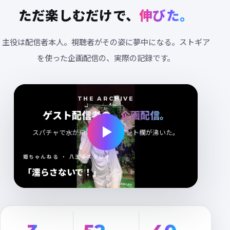
ただ楽しむだけで、
伸びた。
主役は配信者本人。視聴者がその姿に夢中になる。ストギア
を使った企画配信の、実際の記録です。
THE ARCHIVE
ゲスト配信者の、
企画配信。
スパチャで水が飛ぶたび、コメント欄が沸いた。
姫ちゃんねる ・ 八王子スタジオ
「濡らさないで！」