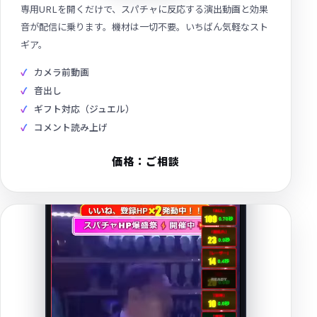
専用URLを開くだけで、スパチャに反応する演出動画と効果
音が配信に乗ります。機材は一切不要。いちばん気軽なスト
ギア。
カメラ前動画
音出し
ギフト対応（ジュエル）
コメント読み上げ
LIVE
価格：ご相談
PC
スタンダード
映像ごと、世界をつくる。