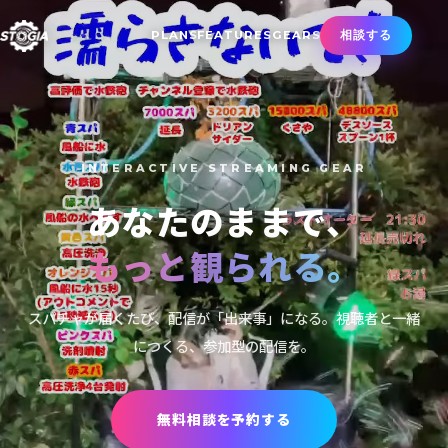
PLANS
FEATURES
GEARS
相談する
INTERACTIVE STREAMING GEAR
"ありがとう"が、
現実を動かす。
視聴者の応援で、水も、光も、煙も動き出す。言葉で終わらな
い感謝のかたち。
無料相談を予約する